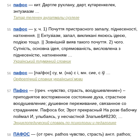
пафос
— кит. Дәртле рухлану, дәрт, күтәренкелек,
54
энтузиазм …
Татар теленең аңлатмалы сүзлеге
пафос
— у, ч. 1) Почуття пристрасного запалу, піднесеності,
55
натхнення. || Ентузіазм, запал, викликані якоюсь ідеєю,
подією тощо. || Зовнішній вияв такого почуття. 2) чого.
Сутність, основна ідея, спрямованість, висловлена з
піднесеністю, натхненням …
Український тлумачний словник
пафос
— [па/фос] су, м. (на) с і, мн. сие, с іў …
56
Орфоепічний словник української мови
Пафос
— (греч. «чувство, страсть, воодушевление») –
57
приподнятое восторженное состояние духа, страстное
воодушевление; душевное переживание, связанное со
страданием. Пафоса бог, Эрот прекрасный На розе бабочку
поймал И, улыбаясь, у несчастной Златые&#8230; …
Энциклопедический словарь по психологии и педагогике
ПАФОС
— (от греч. pathos чувство, страсть) англ. pathos;
58