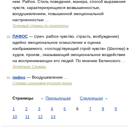
нем. Pathos. Стиль поведения, манера, способ выражения
чувств, характеризующиеся возвышенностью,
воодушевлением, повышенной эмоциональной
настроенностью …
Толковый словарь по социологии
ПАФОС
— (греч. pathos чувство, страсть, возбуждение)
59
идейно эмоциональное осмысление и оценка
изображаемого, «господствующий строй чувств» (Шиллер) в
худож. произв., оказывающий эмоциональное воздействие
на воспринимающих его людей. По мнению Белинского …
Эстетика: Словарь
пафос
— Воодушевление …
60
Словарь синонимов русского языка
Страницы
←
Предыдущая
Следующая
→
1
2
3
4
5
6
7
8
9
10
11
12
13