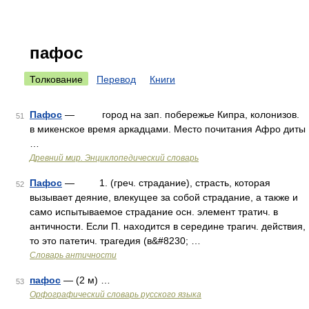
пафос
Толкование
Перевод
Книги
Пафос
— город на зап. побережье Кипра, колонизов.
51
в микенское время аркадцами. Место почитания Афро диты
…
Древний мир. Энциклопедический словарь
Пафос
— 1. (греч. страдание), страсть, которая
52
вызывает деяние, влекущее за собой страдание, a также и
само испытываемое страдание осн. элемент тратич. в
античности. Если П. находится в середине трагич. действия,
то это патетич. трагедия (в&#8230; …
Словарь античности
пафос
— (2 м) …
53
Орфографический словарь русского языка